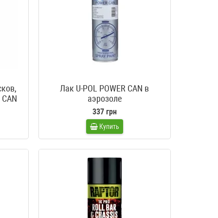
сков,
Лак U-POL POWER CAN в
R CAN
аэрозоле
337 грн
Купить