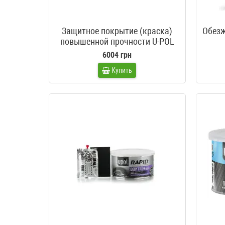
Защитное покрытие (краска)
Обезж
повышенной прочности U-POL
Raptor черный 4 литра +
6004 грн
пистолет
Купить