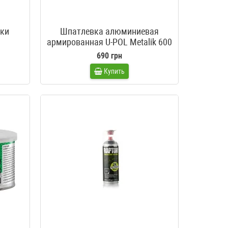
вки
Шпатлевка алюминиевая
армированная U-POL Metalik 600
мл
690 грн
Купить