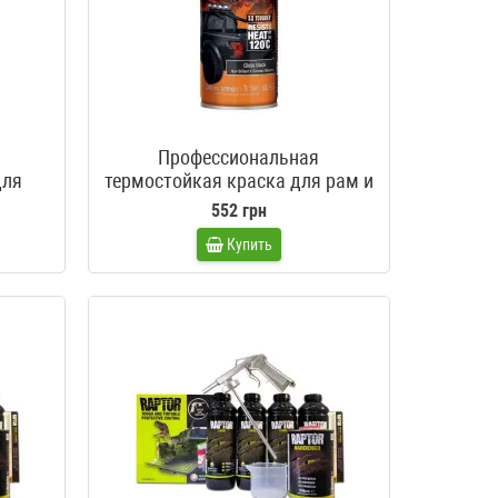
Профессиональная
для
термостойкая краска для рам и
ле U-
каркасов в аэрозоле U-POL
552 грн
t
Raptor ROLL BAR & CHASSIS
Купить