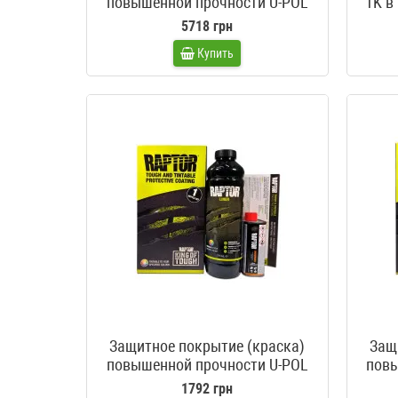
повышенной прочности U-POL
1K в
Raptor черный 4 литра
5718 грн
Купить
Защитное покрытие (краска)
Защ
повышенной прочности U-POL
повы
Raptor колеруемый 1 литр
1792 грн