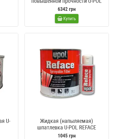
повышенной прочности U-POL
Raptor белый 4 литра
6342 грн
Купить
я U-
Жидкая (напыляемая)
шпатлевка U-POL REFACE
1045 грн