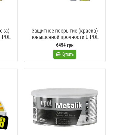
ска)
Защитное покрытие (краска)
U-POL
повышенной прочности U-POL
итра
Raptor колеруемый 4 литра +
6454 грн
пистолет
Купить