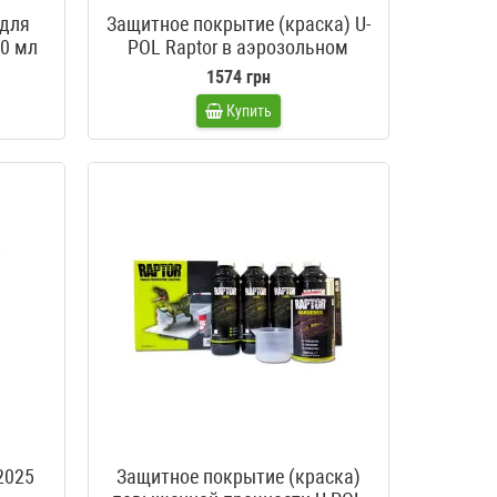
 для
Защитное покрытие (краска) U-
00 мл
POL Raptor в аэрозольном
баллончике
1574 грн
Купить
2025
Защитное покрытие (краска)