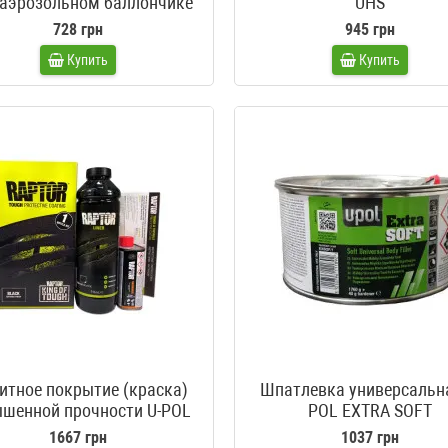
 аэрозольном баллончике
UHS
728 грн
945 грн
Купить
Купить
итное покрытие (краска)
Шпатлевка универсальна
шенной прочности U-POL
POL EXTRA SOFT
Raptor черный 1 литр
1667 грн
1037 грн