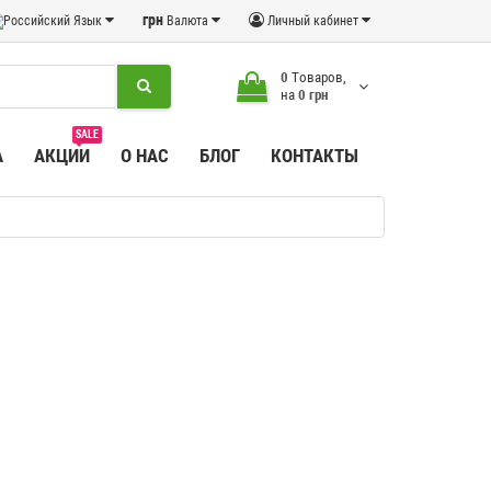
грн
Язык
Валюта
Личный кабинет
0
Tоваров,
на
0 грн
SALE
А
АКЦИИ
О НАС
БЛОГ
КОНТАКТЫ