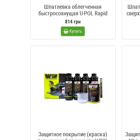
Шпатлевка облегченная
Шпат
быстросохнущая U-POL Rapid
сверх
814 грн
Купить
Защитное покрытие (краска)
Защит