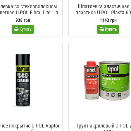
левка со стекловолокном
Шпатлевка эластичная
легкая U-POL Fibral Lite 1 л
пластика U-POL PlastX 6
938 грн
1143 грн
Купить
Купить
ное покрытие U-POL Raptor
Грунт акриловый U-POL 