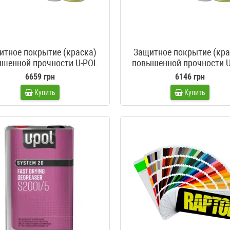
итное покрытие (краска)
Защитное покрытие (кра
шенной прочности U-POL
повышенной прочности 
r белый 4 литра + пистолет
Raptor колеруемый 4 л
6659 грн
6146 грн
Купить
Купить