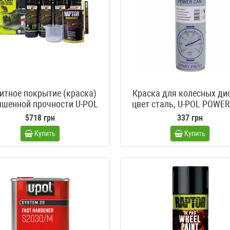
итное покрытие (краска)
Краска для колесных ди
шенной прочности U-POL
цвет сталь, U-POL POWE
Raptor
5718 грн
337 грн
Купить
Купить