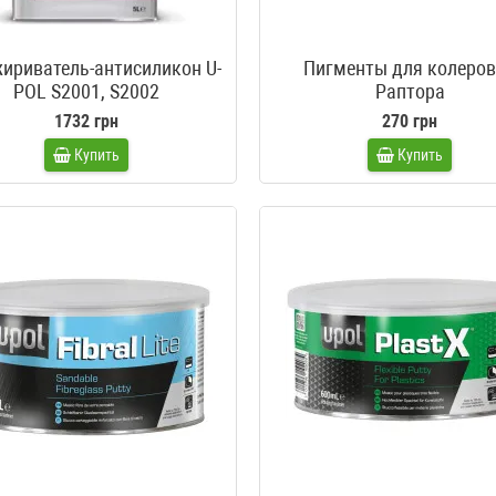
ириватель-антисиликон U-
Пигменты для колеро
POL S2001, S2002
Раптора
1732 грн
270 грн
Купить
Купить