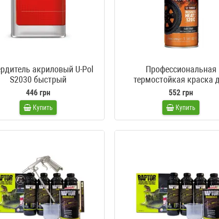
рдитель акриловый U-Pol
Профессиональная
S2030 быстрый
термостойкая краска 
колесных дисков в аэрозо
446 грн
552 грн
POL Raptor Wheel Pain
Купить
Купить