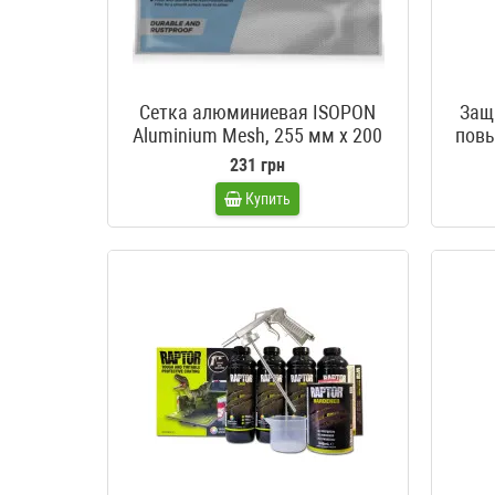
Сетка алюминиевая ISOPON
Защ
Aluminium Mesh, 255 мм x 200
повы
мм
Rapto
231 грн
Купить