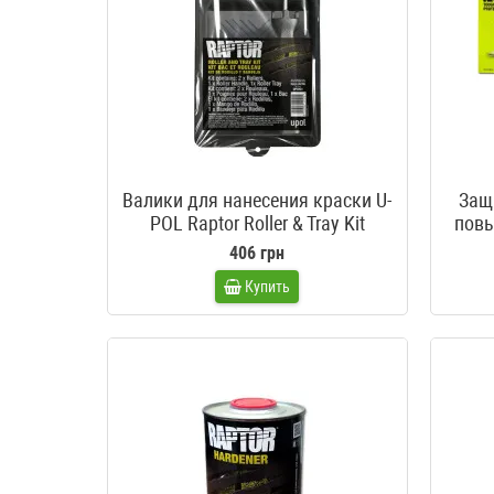
Валики для нанесения краски U-
Защ
POL Raptor Roller & Tray Kit
повы
406 грн
Купить