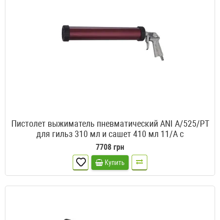
Пистолет выжиматель пневматический ANI A/525/PT
для гильз 310 мл и сашет 410 мл 11/A с
телескопическим поршнем и обратным клапаном
7708 грн
Купить