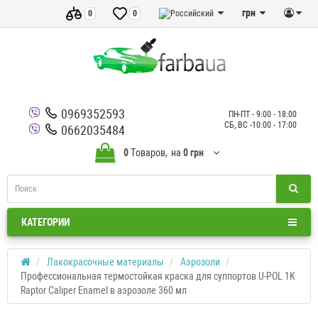
грн
0
0
0969352593
ПН-ПТ - 9:00 - 18:00
СБ, ВС -10:00 - 17:00
0662035484
0
Tоваров,
на
0 грн
КАТЕГОРИИ
Лакокрасочные материалы
Аэрозоли
Профессиональная термостойкая краска для суппортов U-POL 1K
Raptor Caliper Enamel в аэрозоле 360 мл