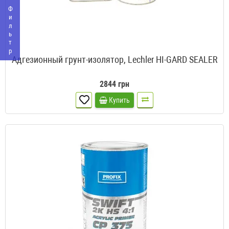
Фильтр
Адгезионный грунт-изолятор, Lechler HI-GARD SEALER
2844 грн
Купить