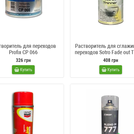
творитель для переходов
Растворитель для сглажи
Profix CP 066
переходов Sotro Fade out T
326 грн
408 грн
Купить
Купить