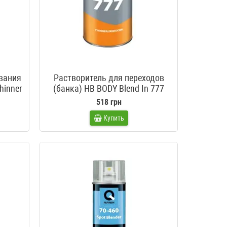
вания
Растворитель для переходов
hinner
(банка) HB BODY Blend In 777
518 грн
Купить