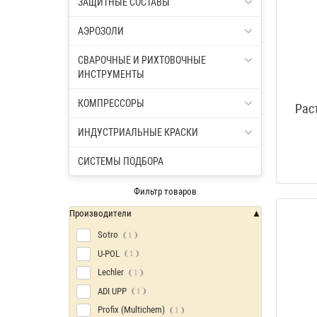
ЗАЩИТНЫЕ СОСТАВЫ
АЭРОЗОЛИ
СВАРОЧНЫЕ И РИХТОВОЧНЫЕ
ИНСТРУМЕНТЫ
КОМПРЕССОРЫ
Рас
ИНДУСТРИАЛЬНЫЕ КРАСКИ
СИСТЕМЫ ПОДБОРА
Фильтр товаров
Производители
Sotro
1
U-POL
1
Lechler
1
ADI UPP
1
Profix (Multichem)
1