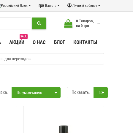
грн
Язык
Валюта
Личный кабинет
0
Tоваров,
на
0 грн
SALE
А
АКЦИИ
О НАС
БЛОГ
КОНТАКТЫ
ль для переходов
вка:
Показать:
По умолчанию
50