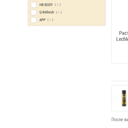
HB BODY
2
Q-Refinish
1
APP
1
Рас
Lech
После в