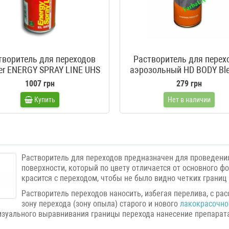
творитель для переходов
Растворитель для перех
ler ENERGY SPRAY LINE UHS
аэрозольный HD BODY Ble
FADE OUT BLENDER
777
1007 грн
279 грн
Купить
Нет в наличии
Растворитель для переходов предназначен для проведени
поверхности, который по цвету отличается от основного ф
красится с переходом, чтобы не было видно четких границ
Растворитель переходов наносить, избегая перелива, с ра
зону перехода (зону опыла) старого и нового
лакокрасочно
изуального выравнивания границы перехода нанесение препарата