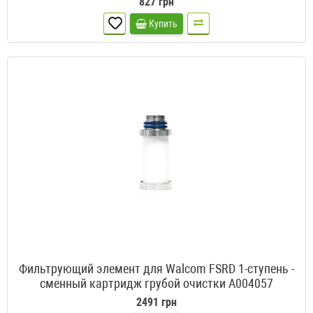
827 грн
Купить
Фильтрующий элемент для Walcom FSRD 1-ступень -
сменный картридж грубой очистки A004057
(3064087)
2491 грн