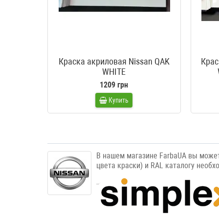
Краска акриловая Nissan QAK
Крас
WHITE
AV
1209 грн
Купить
PAPY
В нашем магазине FarbaUA вы может
цвета краски) и RAL каталогу необх