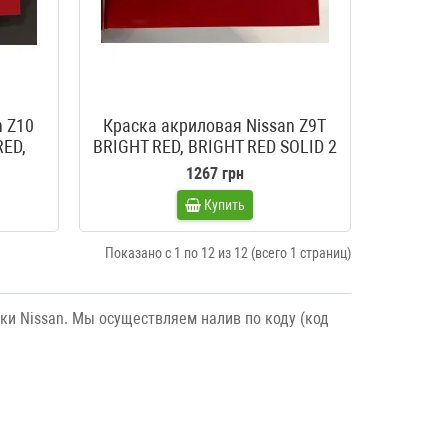
n Z10
Краска акриловая Nissan Z9T
RED,
BRIGHT RED, BRIGHT RED SOLID 2
ANE,
1267 грн
Купить
Показано с 1 по 12 из 12 (всего 1 страниц)
и Nissan. Мы осуществляем налив по коду (код