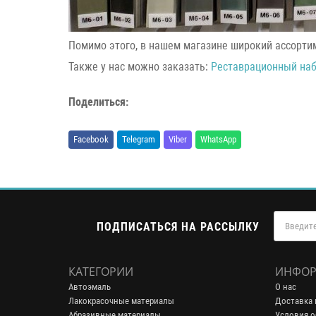
Помимо этого, в нашем магазине широкий ассорт
Также у нас можно заказать:
Реставрационный на
Поделиться:
Facebook
Telegram
Viber
WhatsApp
ПОДПИСАТЬСЯ НА РАССЫЛКУ
КАТЕГОРИИ
ИНФОР
Автоэмаль
О нас
Лакокрасочные материалы
Доставка 
Абразивные материалы
Условия о