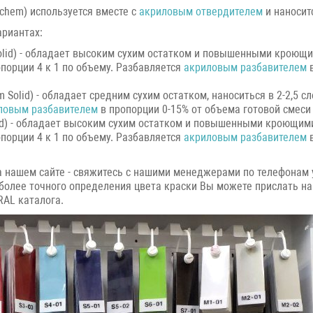
ichem) используется вместе с
акриловым отвердителем
и наносит
ариантах:
olid) - обладает высоким сухим остатком и повышенными кроющим
порции 4 к 1 по объему. Разбавляется
акриловым разбавителем
в
Solid) - обладает средним сухим остатком, наноситься в 2-2,5 с
ловым разбавителем
в пропорции 0-15% от объема готовой смеси
id) - обладает высоким сухим остатком и повышенными кроющими 
порции 4 к 1 по объему. Разбавляется
акриловым разбавителем
в
 на нашем сайте - свяжитесь с нашими менеджерами по телефонам 
 более точного определения цвета краски Вы можете прислать на
RAL каталога.