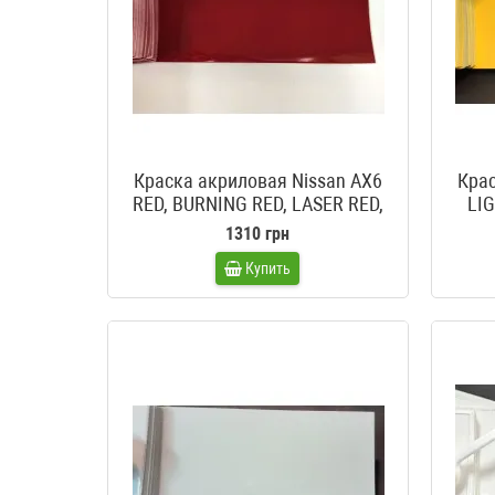
Краска акриловая Nissan AX6
Крас
RED, BURNING RED, LASER RED,
LI
REDLINE, HIBISKUSROT
1310 грн
Купить