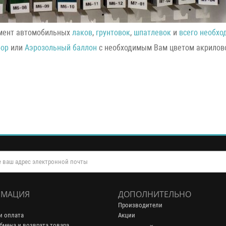
имент автомобильных
лаков
,
грунтовок
,
шпатлевок
и
всего необхо
бор
или
Аэрозольный баллон
с необходимым Вам цветом акрилово
МАЦИЯ
ДОПОЛНИТЕЛЬНО
Производители
и оплата
Акции
бмена и возврата товара