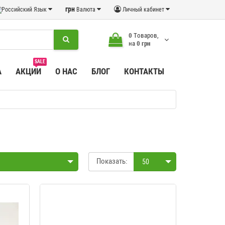
грн
Язык
Валюта
Личный кабинет
0
Tоваров,
на
0 грн
SALE
А
АКЦИИ
О НАС
БЛОГ
КОНТАКТЫ
Показать:
50