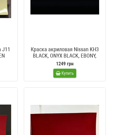
n J11
Краска акриловая Nissan KH3
EN
BLACK, ONYX BLACK, EBONY,
SUPER BLACK, BLACK OBSIDIAN,
1249 грн
ECLIPSE BLACK, PRETO
Купить
PREMIUM, INFINITE BLACK,
BOSTON BLACK