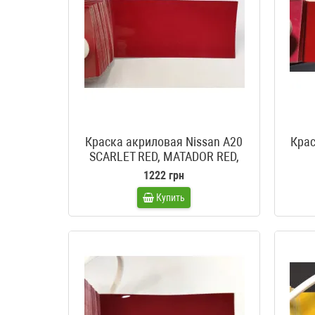
Краска акриловая Nissan A20
Крас
SCARLET RED, MATADOR RED,
CODE RED, VERMELHO ALERT
1222 грн
Купить