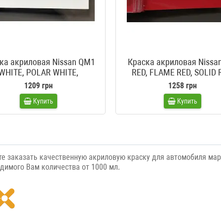
ка акриловая Nissan QM1
Краска акриловая Nissa
WHITE, POLAR WHITE,
RED, FLAME RED, SOLID 
ALANCHE, ARCTIC WHITE,
LASERROT, ROUGE TOSC
1209 грн
1258 грн
ALABASTER WHITE,
SOLID ROJO RED
Купить
Купить
RUSWEISS, STORM WHITE,
FRESH POWDER
е заказать качественную акриловую краску для автомобиля марк
одимого Вам количества от 1000 мл.