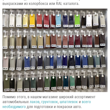
выкрасками из колорбокса или RAL каталога.
Помимо этого, в нашем магазине широкий ассортимент
автомобильных
лаков
,
грунтовок
,
шпатлевок
и
всего
необходимого
для подготовки и покраски авто.