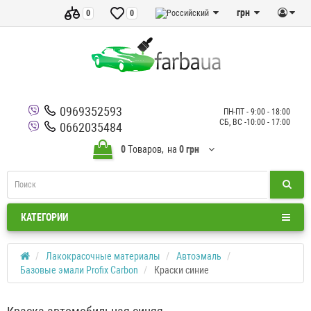
грн
0
0
0969352593
ПН-ПТ - 9:00 - 18:00
СБ, ВС -10:00 - 17:00
0662035484
0
Tоваров,
на
0 грн
КАТЕГОРИИ
Лакокрасочные материалы
Автоэмаль
Базовые эмали Profix Carbon
Краски синие