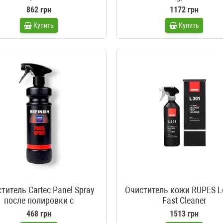
862 грн
1172 грн
Купить
Купить
титель Cartec Panel Spray
Очиститель кожи RUPES L
после полировки с
Fast Cleaner
распылителем
468 грн
1513 грн