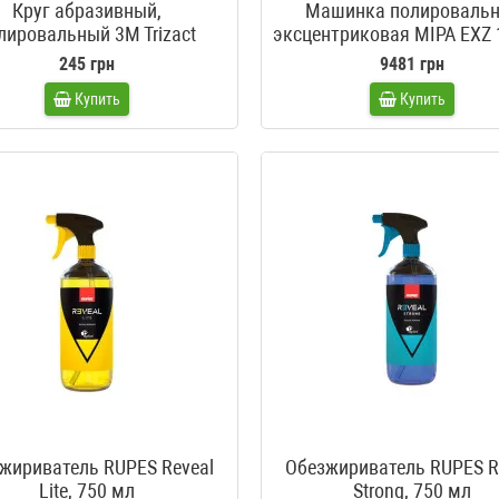
Круг абразивный,
Машинка полироваль
лировальный 3M Trizact
эксцентриковая MIPA EXZ 
диаметр 150 мм
125 мм
245 грн
9481 грн
Купить
Купить
жириватель RUPES Reveal
Обезжириватель RUPES R
Lite, 750 мл
Strong, 750 мл