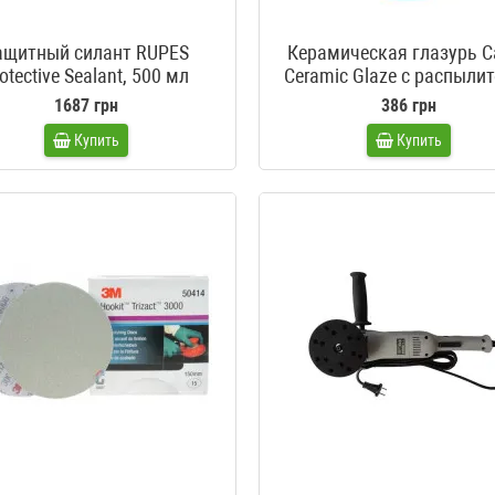
ащитный силант RUPES
Керамическая глазурь Ca
otective Sealant, 500 мл
Ceramiс Glaze с распыли
1687 грн
386 грн
Купить
Купить