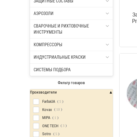
ЗАЩИТНЫЕ СОСТАВЫ
АЭРОЗОЛИ
З
Pr
СВАРОЧНЫЕ И РИХТОВОЧНЫЕ
ИНСТРУМЕНТЫ
КОМПРЕССОРЫ
ИНДУСТРИАЛЬНЫЕ КРАСКИ
СИСТЕМЫ ПОДБОРА
Фильтр товаров
Производители
FarbaUA
5
Kovax
10
MIPA
1
ONE TECH
3
Sotro
5