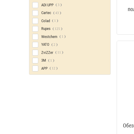
ADI UPP
3
по
Cartec
43
Colad
1
Rupes
125
Westchem
1
YATO
2
ZviZZer
11
3M
1
APP
12
Обез