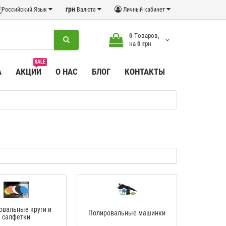
грн
Язык
Валюта
Личный кабинет
0
Tоваров,
на
0 грн
SALE
А
АКЦИИ
О НАС
БЛОГ
КОНТАКТЫ
овальные круги и
Полировальные машинки
салфетки