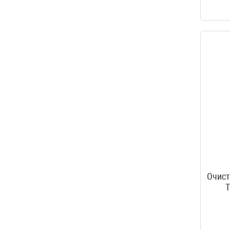
Очист
T