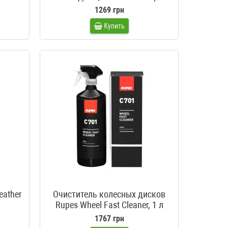
Multi Purpose Degreaser, 500 мл
1269 грн
Купить
eather
Очиститель колесных дисков
Rupes Wheel Fast Cleaner, 1 л
1767 грн