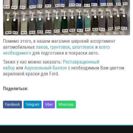
Помимо этого, в нашем магазине широкий ассортимент
автомобильных
лаков
,
грунтовок
,
шпатлевок
и
всего
необходимого
для подготовки и покраски авто.
Также у нас можно заказать:
Реставрационный
набор
или
Аэрозольный баллон
с необходимым Вам цветом
акриловой краски для Ford.
Поделиться:
Facebook
Telegram
Viber
WhatsApp