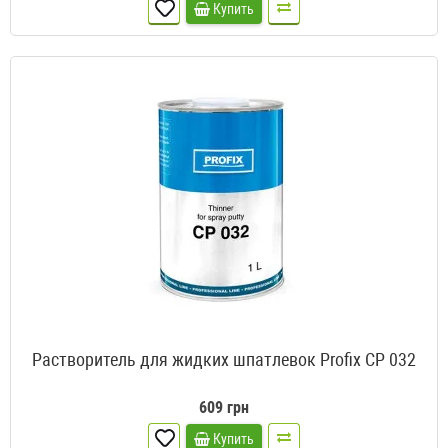
Купить
Растворитель для жидких шпатлевок Profix CP 032
609 грн
Купить