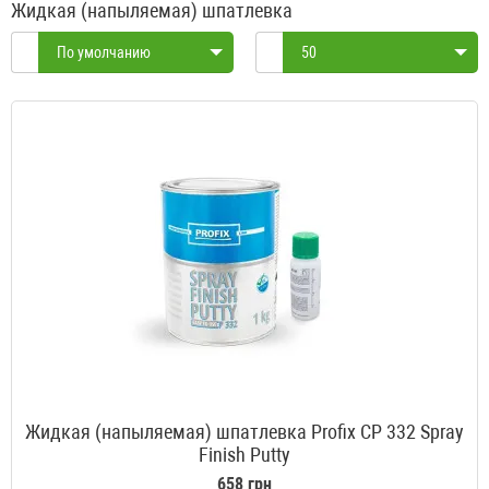
Жидкая (напыляемая) шпатлевка
По умолчанию
50
Жидкая (напыляемая) шпатлевка Profix CP 332 Spray
Finish Putty
658 грн