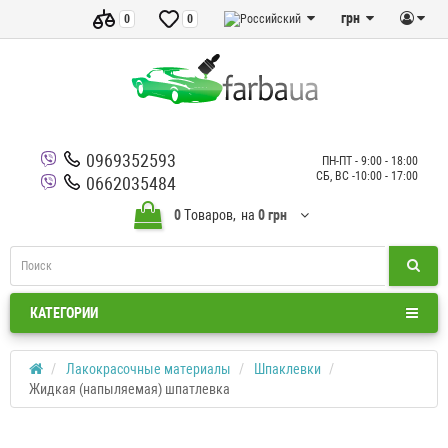
грн
0
0
0969352593
ПН-ПТ - 9:00 - 18:00
СБ, ВС -10:00 - 17:00
0662035484
0
Tоваров,
на
0 грн
КАТЕГОРИИ
Лакокрасочные материалы
Шпаклевки
Жидкая (напыляемая) шпатлевка