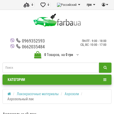
грн
0
0
0969352593
ПН-ПТ - 9:00 - 18:00
СБ, ВС -10:00 - 17:00
0662035484
0
Tоваров,
на
0 грн
КАТЕГОРИИ
Лакокрасочные материалы
Аэрозоли
Аэрозольный лак