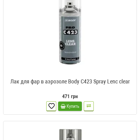
Лак для фар в аэрозоле Body C423 Spray Lenc clear
471 грн
Купить