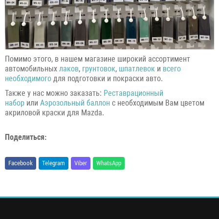
Помимо этого, в нашем магазине широкий ассортимент
автомобильных
лаков
,
грунтовок
,
шпатлевок
и
всего
необходимого
для подготовки и покраски авто.
Также у нас можно заказать:
Реставрационный
набор
или
Аэрозольный баллон
с необходимым Вам цветом
акриловой краски для Mazda.
Поделиться:
Facebook
Telegram
Viber
WhatsApp