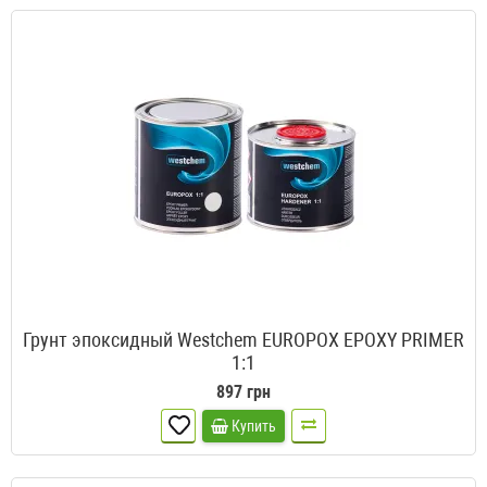
Грунт эпоксидный Westchem EUROPOX EPOXY PRIMER
1:1
897 грн
Купить