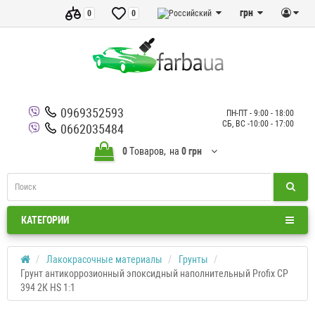
грн
0
0
0969352593
ПН-ПТ - 9:00 - 18:00
СБ, ВС -10:00 - 17:00
0662035484
0
Tоваров,
на
0 грн
КАТЕГОРИИ
Лакокрасочные материалы
Грунты
Грунт антикоррозионный эпоксидный наполнительный Profix CP
394 2К HS 1:1