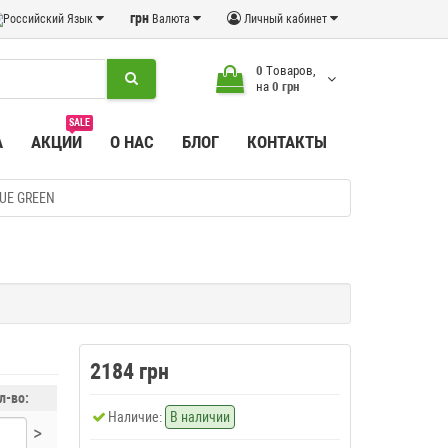
грн
Язык
Валюта
Личный кабинет
0
Tоваров,
на
0 грн
SALE
А
АКЦИИ
О НАС
БЛОГ
КОНТАКТЫ
CUE GREEN
2184 грн
л-во:
Наличие:
В наличии
>