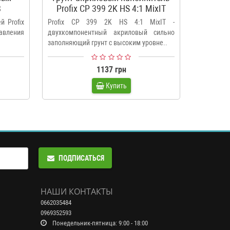
8
Profix CP 399 2K HS 4:1 MixIT
кра
й Profix
Profix CP 399 2K HS 4:1 MixIT -
Разбавите
авления
двухкомпонентный акриловый сильно
Basecoat 
заполняющий грунт с высоким уровне..
красок с 
1137 грн
Купить
ПОДПИСАТЬСЯ
НАШИ КОНТАКТЫ
0662035484
0969352593
Понедельник-пятница: 9:00 - 18:00