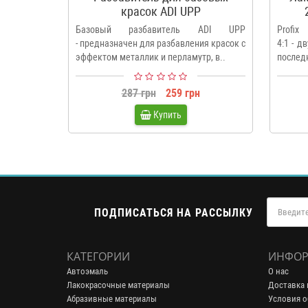
красок ADI UPP
Базовый разбавитель ADI UPP
Profi
- предназначен для разбавления красок с
4:1 - 
эффектом металлик и перламутр, в..
последн
287 грн
259 грн
Купить
ПОДПИСАТЬСЯ НА РАССЫЛКУ
КАТЕГОРИИ
ИНФОР
Автоэмаль
О нас
Лакокрасочные материалы
Доставка 
Абразивные материалы
Условия о