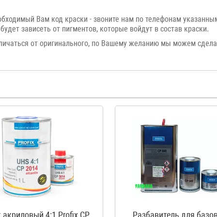
еобходимый Вам код краски - звоните нам по телефонам указанн
будет зависеть от пигментов, которые войдут в состав краски.
личаться от оригинального, по Вашему желанию мы можем сдел
 акриловый 4:1 Profix CP
Разбавитель для базо