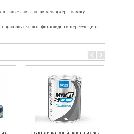
ым в шапке сайта, наши менеджеры помогут
ать дополнительные фото/видео интересующего
вых
Грунт акриловый наполнитель
Разб