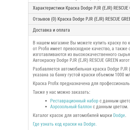
Характеристики Краска Dodge PJR (EJR) RESCUE
Отзывов (0) Краска Dodge PJR (EJR) RESCUE GRE
Доставка и оплата
В нашем магазине Вы можете купить краску по к
от Profix имеет превосходное качество, а такж
изготавливаются из высококачественного сырья
Автокраску Dodge PJR (EJR) RESCUE GREEN изго
Разбавляется автомобильная краска Dodge PJR 
указана за банку густой краски объемом 1000 мл
Краска Profix предназначена для профессиональ
Также у нас можно заказать:
Р
еставрационный н
абор
с данным цвет
Аэрозольный баллон
с данным цветом.
Каталог красок для автомобилей марки
Dodge
.
Где узнать код краски на
Dodge
.