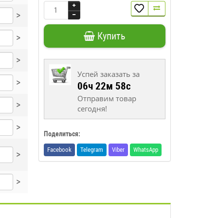
>
Купить
>
>
Успей заказать за
>
06ч 22м 58с
Отправим товар
>
сегодня!
>
Поделиться:
Facebook
Telegram
Viber
WhatsApp
>
>