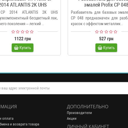
2014 ATLANTIS 2K UHS
эмалей Profix CP 04
x CP 2014 ATLANTIS 2K UHS
Разбавитель для базовых эмале
двухкомпонентный бесцветный лак,
CP 048 предназначен для разб
его поколения – легкий ..
красок с эффектом металлик..
1122 грн
527 грн
Купить
Купить
МАЦИЯ
ДОПОЛНИТЕЛЬНО
Производители
и оплата
Акции
бмена и возврата товара
ЛИЧНЫЙ КАБИНЕТ