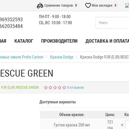
Сравнение товаров
0
Мои закладки
0
ПН-ПТ - 9:00 - 18:00
969352593
СБ, ВС -10:00 - 17:00
662035484
НАЯ
КАТАЛОГ
ПРОИЗВОДИТЕЛИ
ДОСТАВКА И ОПЛАТ
овые эмали Profix Carbon
Краски Dodge
Краска Dodge PJR (EJR) RES
 RESCUE GREEN
 PJR (EJR) RESCUE GREEN
0 отзывов
Доступные варианты
Объем краски:
Цена:
Ко
721
<
Густая краска 200 мл
грн