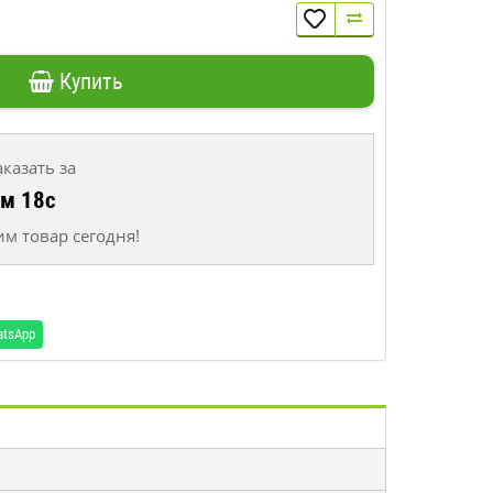
Купить
аказать за
6м 18с
м товар сегодня!
atsApp