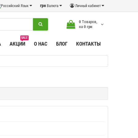
грн
Язык
Валюта
Личный кабинет
0
Tоваров,
на
0 грн
SALE
А
АКЦИИ
О НАС
БЛОГ
КОНТАКТЫ