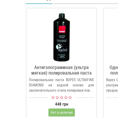
Антиголограммная (ультра
Одн
мягкая) полировальная паста
пол
RUPES ULTRAFINE DIAMOND
U
Полировальная паста RUPES ULTRAFINE
Rupes U
DIAMOND на водной основе для
ультра
заключительного этапа полировки пов..
предна
448 грн
Нет в наличии