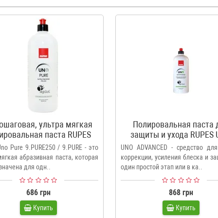
ошаговая, ультра мягкая
Полировальная паста 
ировальная паста RUPES
защиты и ухода RUPES
NO PURE - ULTRA FINISH
ADVANCED
no Pure 9.PURE250 / 9.PURE - это
UNO ADVANCED - средство для
мягкая абразивная паста, которая
коррекции, усиления блеска и з
значена для одн..
один простой этап или в ка..
686 грн
868 грн
Купить
Купить