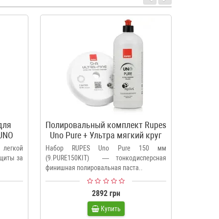
для
Полировальный комплект Rupes
Обезжи
 UNO
Uno Pure + Ультра мягкий круг
Rupes 150 мм
 легкой
Набор RUPES Uno Pure 150 мм
RUPES Re
ащиты за
(9.PURE150KIT) — тонкодисперсная
безопас
финишная полировальная паста..
професси
Легк..
2892 грн
Купить