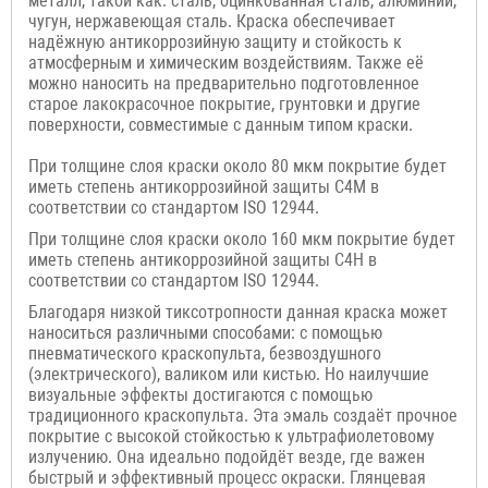
металл, такой как: сталь, оцинкованная сталь, алюминий,
чугун, нержавеющая сталь. Краска обеспечивает
надёжную антикоррозийную защиту и стойкость к
атмосферным и химическим воздействиям. Также её
можно наносить на предварительно подготовленное
старое лакокрасочное покрытие,
грунтовки и другие
поверхности, совместимые с данным типом краски.
При толщине слоя краски около 80 мкм покрытие будет
иметь степень антикоррозийной защиты C4M в
соответствии со стандартом ISO 12944.
При толщине слоя краски около 160 мкм покрытие будет
иметь степень антикоррозийной защиты C4H в
соответствии со стандартом ISO 12944.
Благодаря низкой тиксотропности данная краска может
наноситься различными способами: с помощью
пневматического краскопульта, безвоздушного
(электрического), валиком или кистью. Но наилучшие
визуальные эффекты достигаются с помощью
традиционного краскопульта. Эта эмаль создаёт прочное
покрытие с высокой стойкостью к ультрафиолетовому
излучению. Она идеально подойдёт везде, где важен
быстрый и эффективный процесс окраски. Глянцевая