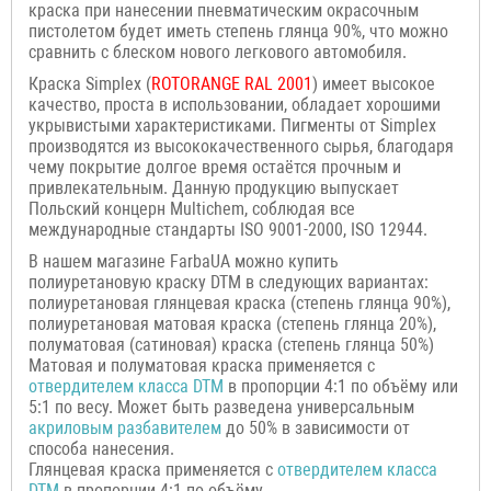
краска при нанесении пневматическим окрасочным
пистолетом будет иметь степень глянца 90%, что можно
сравнить с блеском нового легкового автомобиля.
Краска Simplex (
ROTORANGE
RAL 2001
) имеет высокое
качество, проста в использовании, обладает хорошими
укрывистыми характеристиками. Пигменты от Simplex
производятся из высококачественного сырья, благодаря
чему покрытие долгое время остаётся прочным и
привлекательным. Данную продукцию выпускает
Польский концерн Multichem, соблюдая все
международные стандарты ISO 9001-2000, ISO 12944.
В нашем магазине FarbaUA можно купить
полиуретановую краску DTM в следующих вариантах:
полиуретановая глянцевая краска (степень глянца 90%),
полиуретановая матовая краска (степень глянца 20%),
полуматовая (сатиновая) краска (степень глянца 50%)
Матовая и полуматовая краска применяется с
отвердителем класса
DTM
в пропорции 4:1 по объёму или
5:1 по весу. Может быть разведена универсальным
акриловым разбавителем
до 50% в зависимости от
способа нанесения.
Глянцевая краска применяется с
отвердителем класса
DTM
в пропорции 4:1 по объёму.