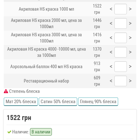
1522
<
>
Акриловая HS краска 1000 мл
грн
Акриловая HS краска 2000 мл, цена за
1446
<
>
1000мл
грн
Акриловая HS краска 3000 мл, цена за
1416
<
>
1000мл
грн
Акриловая HS краска 4000 -10000 мл, цена
1370
<
>
за 1000мл
грн
913
<
>
Аэрозольный баллон 400 мл HS краска
грн
609
<
>
Реставрационный набор
грн
Степень блеска
Мат 20% блеска
Сатин 50% блеска
Глянец 90% блеска
1522 грн
Наличие:
В наличии