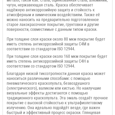
металл, такой как: сталь, оцинкованная сталь, алюминий,
чугун, нержавеющая сталь. Краска обеспечивает
надёжную антикоррозийную защиту и стойкость к
атмосферным и химическим воздействиям. Также её
можно наносить на предварительно подготовленное
старое лакокрасочное покрытие,
грунтовки и другие
поверхности, совместимые с данным типом краски.
При толщине слоя краски около 80 мкм покрытие будет
иметь степень антикоррозийной защиты C4M в
соответствии со стандартом ISO 12944.
При толщине слоя краски около 160 мкм покрытие будет
иметь степень антикоррозийной защиты C4H в
соответствии со стандартом ISO 12944.
Благодаря низкой тиксотропности данная краска может
наноситься различными способами: с помощью
пневматического краскопульта, безвоздушного
(электрического), валиком или кистью. Но наилучшие
визуальные эффекты достигаются с помощью
традиционного краскопульта. Эта эмаль создаёт прочное
покрытие с высокой стойкостью к ультрафиолетовому
излучению. Она идеально подойдёт везде, где важен
быстрый и эффективный процесс окраски. Глянцевая