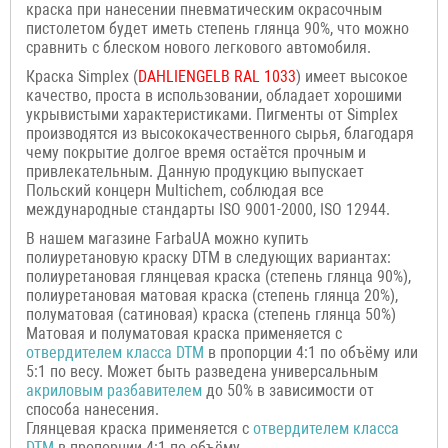
краска при нанесении пневматическим окрасочным
пистолетом будет иметь степень глянца 90%, что можно
сравнить с блеском нового легкового автомобиля.
Краска Simplex (
DAHLIENGELB
RAL 1033
) имеет высокое
качество, проста в использовании, обладает хорошими
укрывистыми характеристиками. Пигменты от Simplex
производятся из высококачественного сырья, благодаря
чему покрытие долгое время остаётся прочным и
привлекательным. Данную продукцию выпускает
Польский концерн Multichem, соблюдая все
международные стандарты ISO 9001-2000, ISO 12944.
В нашем магазине FarbaUA можно купить
полиуретановую краску DTM в следующих вариантах:
полиуретановая глянцевая краска (степень глянца 90%),
полиуретановая матовая краска (степень глянца 20%),
полуматовая (сатиновая) краска (степень глянца 50%)
Матовая и полуматовая краска применяется с
отвердителем класса
DTM
в пропорции 4:1 по объёму или
5:1 по весу. Может быть разведена универсальным
акриловым разбавителем
до 50% в зависимости от
способа нанесения.
Глянцевая краска применяется с
отвердителем класса
DTM
в пропорции 4:1 по объёму.