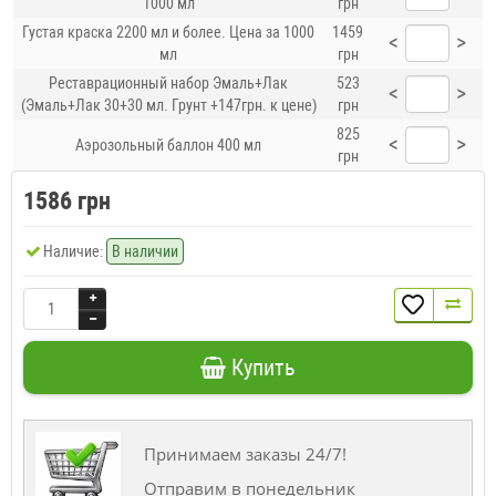
1000 мл
грн
Густая краска 2200 мл и более. Цена за 1000
1459
<
>
мл
грн
Реставрационный набор Эмаль+Лак
523
<
>
(Эмаль+Лак 30+30 мл. Грунт +147грн. к цене)
грн
825
<
>
Аэрозольный баллон 400 мл
грн
1586 грн
Наличие:
В наличии
Купить
Принимаем заказы 24/7!
Отправим в понедельник