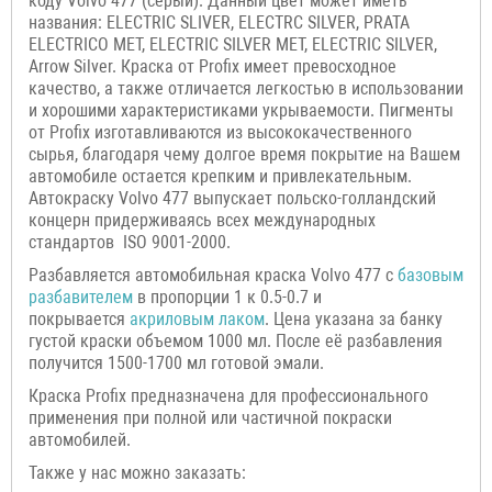
коду Volvo 477 (серый). Данный цвет может иметь
названия: ELECTRIC SLIVER, ELECTRC SILVER, PRATA
ELECTRICO MET, ELECTRIC SILVER MET, ELECTRIC SILVER,
Arrow Silver. Краска от Profix имеет превосходное
качество, а также отличается легкостью в использовании
и хорошими характеристиками укрываемости. Пигменты
от Profix изготавливаются из высококачественного
сырья, благодаря чему долгое время покрытие на Вашем
автомобиле остается крепким и привлекательным.
Автокраску Volvo 477 выпускает польско-голландский
концерн придерживаясь всех международных
стандартов ISO 9001-2000.
Разбавляется автомобильная краска Volvo 477 с
базовым
разбавителем
в пропорции 1 к 0.5-0.7 и
покрывается
акриловым лаком
. Цена указана за банку
густой краски объемом 1000 мл. После её разбавления
получится 1500-1700 мл готовой эмали.
Краска Profix предназначена для профессионального
применения при полной или частичной покраски
автомобилей.
Также у нас можно заказать: