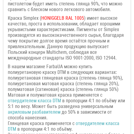
пистолетом будет иметь степень глянца 90%, что можно
сравнить с блеском нового легкового автомобиля.
Краска Simplex (
HONIGGELB
RAL 1005
) имеет высокое
качество, проста в использовании, обладает хорошими
укрывистыми характеристиками. Пигменты от Simplex
производятся из высококачественного сырья, благодаря
чему покрытие долгое время остаётся прочным и
привлекательным. Данную продукцию выпускает
Польский концерн Multichem, соблюдая все
международные стандарты ISO 9001-2000, ISO 12944.
В нашем магазине FarbaUA можно купить
полиуретановую краску DTM в следующих вариантах:
полиуретановая глянцевая краска (степень глянца 90%),
полиуретановая матовая краска (степень глянца 20%),
полуматовая (сатиновая) краска (степень глянца 50%)
Матовая и полуматовая краска применяется с
отвердителем класса
DTM
в пропорции 4:1 по объёму или
5:1 по весу. Может быть разведена универсальным
акриловым разбавителем
до 50% в зависимости от
способа нанесения.
Глянцевая краска применяется с
отвердителем класса
DTM
в пропорции 4:1 по объёму.