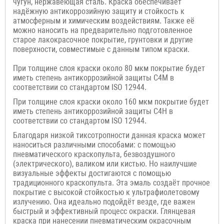
чугун, нержавеющая сталь. Краска обеспечивает
надёжную антикоррозийную защиту и стойкость к
атмосферным и химическим воздействиям. Также её
можно наносить на предварительно подготовленное
старое лакокрасочное покрытие,
грунтовки и другие
поверхности, совместимые с данным типом краски.
При толщине слоя краски около 80 мкм покрытие будет
иметь степень антикоррозийной защиты C4M в
соответствии со стандартом ISO 12944.
При толщине слоя краски около 160 мкм покрытие будет
иметь степень антикоррозийной защиты C4H в
соответствии со стандартом ISO 12944.
Благодаря низкой тиксотропности данная краска может
наноситься различными способами: с помощью
пневматического краскопульта, безвоздушного
(электрического), валиком или кистью. Но наилучшие
визуальные эффекты достигаются с помощью
традиционного краскопульта. Эта эмаль создаёт прочное
покрытие с высокой стойкостью к ультрафиолетовому
излучению. Она идеально подойдёт везде, где важен
быстрый и эффективный процесс окраски. Глянцевая
краска при нанесении пневматическим окрасочным