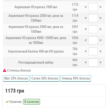
1173
<
>
Акриловая HS краска 1000 мл
грн
Акриловая HS краска 2000 мл, цена за
1114
<
>
1000мл
грн
Акриловая HS краска 3000 мл, цена за
1091
<
>
1000мл
грн
Акриловая HS краска 4000 -10000 мл, цена
1056
<
>
за 1000мл
грн
704
<
>
Аэрозольный баллон 400 мл HS краска
грн
469
<
>
Реставрационный набор
грн
Степень блеска
Мат 20% блеска
Сатин 50% блеска
Глянец 90% блеска
1173 грн
Наличие:
В наличии