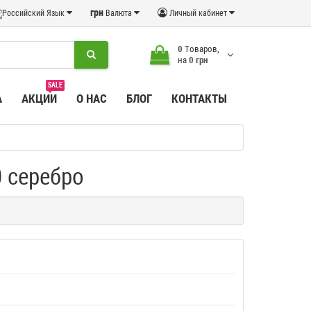
грн
Язык
Валюта
Личный кабинет
0
Tоваров,
на
0 грн
SALE
А
АКЦИИ
О НАС
БЛОГ
КОНТАКТЫ
0 серебро