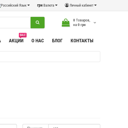
грн
Язык
Валюта
Личный кабинет
0
Tоваров,
на
0 грн
SALE
А
АКЦИИ
О НАС
БЛОГ
КОНТАКТЫ