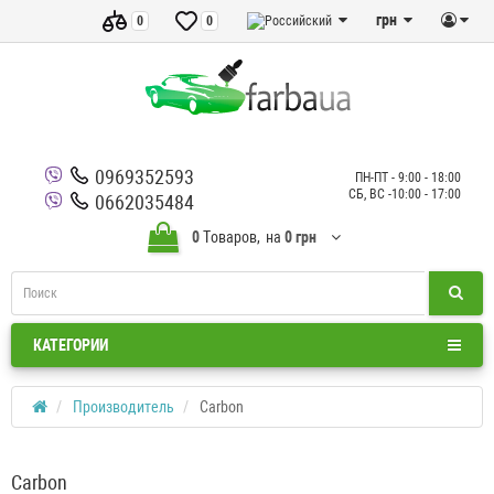
грн
0
0
0969352593
ПН-ПТ - 9:00 - 18:00
СБ, ВС -10:00 - 17:00
0662035484
0
Tоваров,
на
0 грн
КАТЕГОРИИ
Производитель
Carbon
Carbon