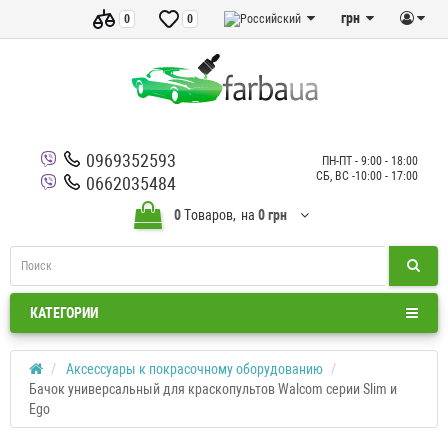
грн
0
0
0969352593
ПН-ПТ - 9:00 - 18:00
СБ, ВС -10:00 - 17:00
0662035484
0
Tоваров,
на
0 грн
КАТЕГОРИИ
Аксессуары к покрасочному оборудованию
Бачок универсальный для краскопультов Walcom серии Slim и
Ego