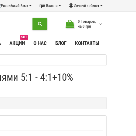
грн
Язык
Валюта
Личный кабинет
0
Tоваров,
на
0 грн
SALE
А
АКЦИИ
О НАС
БЛОГ
КОНТАКТЫ
ми 5:1 - 4:1+10%