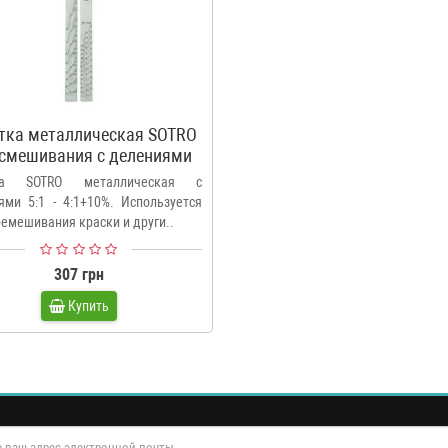
тка металлическая SOTRO
 смешивания с делениями
5:1 - 4:1+10% большая
ка SOTRO металлическая с
ями 5:1 - 4:1+10%. Используется
ремешивания краски и други..
307 грн
Купить