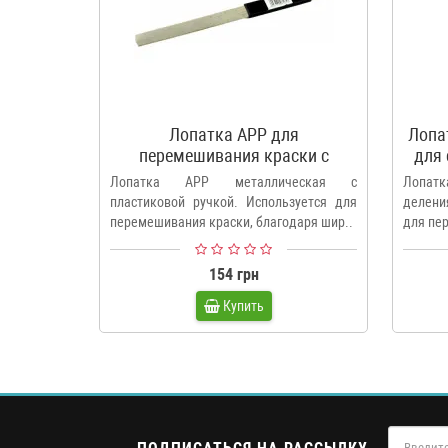
Лопатка APP для
Лопа
перемешивания краски с
для
открывалкой для банок
Лопатка APP металлическая с
Лопат
пластиковой ручкой. Используется для
делени
перемешивания краски, благодаря шир..
для пе
154 грн
Купить