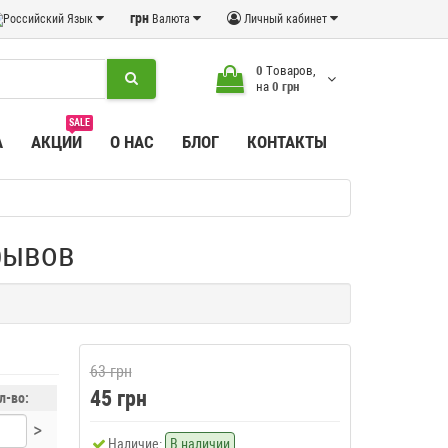
грн
Язык
Валюта
Личный кабинет
0
Tоваров,
на
0 грн
SALE
А
АКЦИИ
О НАС
БЛОГ
КОНТАКТЫ
рывов
63 грн
45 грн
л-во:
>
Наличие:
В наличии