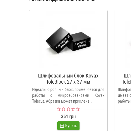
Шлифовальный блок Kovax
Шл
ToleBlock 27 х 37 мм
Tole
Идеально ровный блок, применяется для
Шлифов
работы с микроабразивами Kovax
имеет 
Tolecut. Абразив может приклеив..
работы
351 грн
Купить