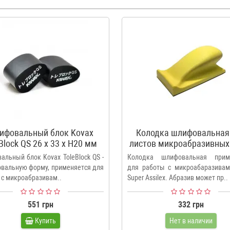
ифовальный блок Kovax
Колодка шлифовальная
Block QS 26 x 33 x H20 мм
листов микроабразивных
Assilex
альный блок Kovax ToleBlock QS -
Колодка шлифовальная прим
овальную форму, применяется для
для работы с микроабаразивам
 с микроабразивам..
Super Assilex. Абразив может пр..
551 грн
332 грн
Купить
Нет в наличии