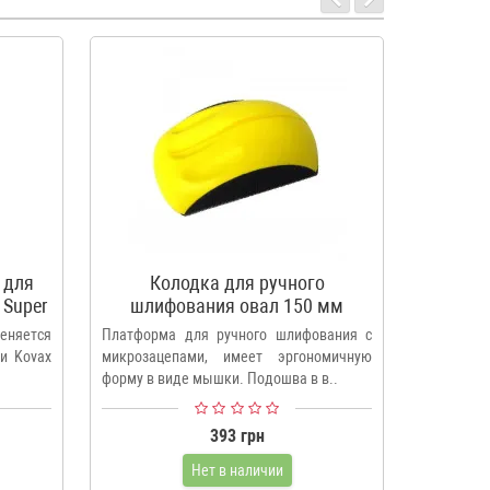
 для
Колодка для ручного
Ш
 Super
шлифования овал 150 мм
прямоуг
еняется
Платформа для ручного шлифования с
Идеальн
и Kovax
микрозацепами, имеет эргономичную
блок Kov
форму в виде мышки. Подошва в в..
(9710055),
393 грн
Нет в наличии