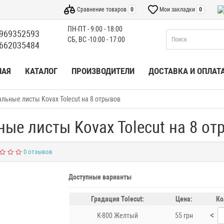
Сравнение товаров
0
Мои закладки
0
ПН-ПТ - 9:00 - 18:00
969352593
СБ, ВС -10:00 - 17:00
662035484
НАЯ
КАТАЛОГ
ПРОИЗВОДИТЕЛИ
ДОСТАВКА И ОПЛАТ
льные листы Kovax Tolecut на 8 отрывов
ые листы Kovax Tolecut на 8 от
0 отзывов
Доступные варианты
Градация Tolecut:
Цена:
Ко
<
К-800 Желтый
55 грн