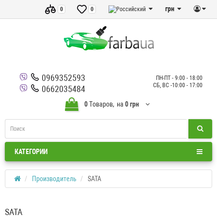
грн
0
0
0969352593
ПН-ПТ - 9:00 - 18:00
СБ, ВС -10:00 - 17:00
0662035484
0
Tоваров,
на
0 грн
КАТЕГОРИИ
Производитель
SATA
SATA