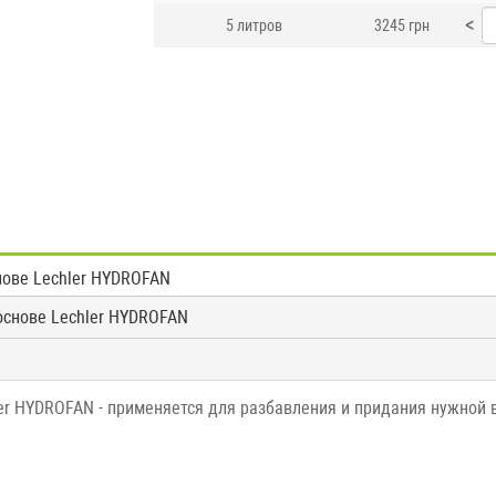
<
5 литров
3245 грн
нове Lechler HYDROFAN
основе Lechler HYDROFAN
er HYDROFAN - применяется для разбавления и придания нужной 