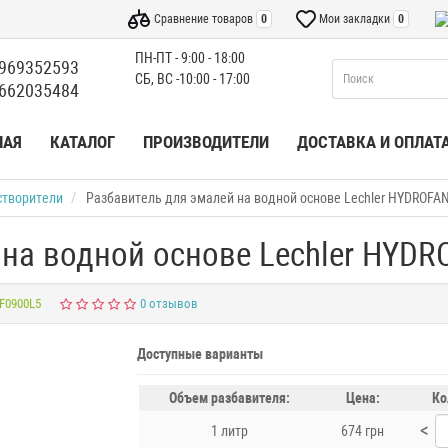
Сравнение товаров
0
Мои закладки
0
ПН-ПТ - 9:00 - 18:00
969352593
СБ, ВС -10:00 - 17:00
662035484
НАЯ
КАТАЛОГ
ПРОИЗВОДИТЕЛИ
ДОСТАВКА И ОПЛАТ
створители
Разбавитель для эмалей на водной основе Lechler HYDROFA
 на водной основе Lechler HYDR
F0900L5
0 отзывов
Доступные варианты
Объем разбавителя:
Цена:
Ко
<
1 литр
674 грн