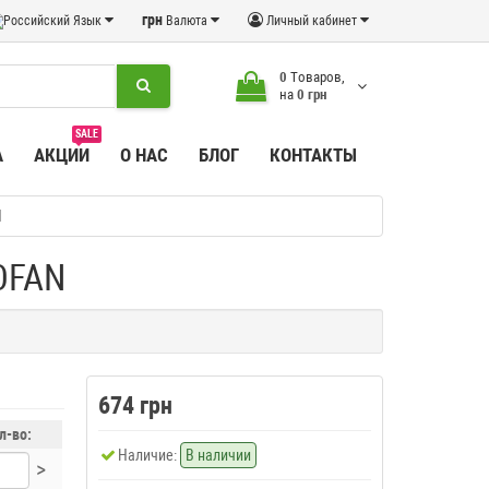
грн
Язык
Валюта
Личный кабинет
0
Tоваров,
на
0 грн
SALE
А
АКЦИИ
О НАС
БЛОГ
КОНТАКТЫ
N
OFAN
674 грн
л-во:
Наличие:
В наличии
>