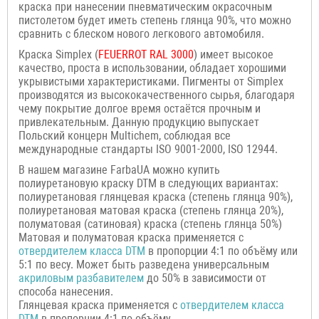
краска при нанесении пневматическим окрасочным
пистолетом будет иметь степень глянца 90%, что можно
сравнить с блеском нового легкового автомобиля.
Краска Simplex (
FEUERROT
RAL 3000
) имеет высокое
качество, проста в использовании, обладает хорошими
укрывистыми характеристиками. Пигменты от Simplex
производятся из высококачественного сырья, благодаря
чему покрытие долгое время остаётся прочным и
привлекательным. Данную продукцию выпускает
Польский концерн Multichem, соблюдая все
международные стандарты ISO 9001-2000, ISO 12944.
В нашем магазине FarbaUA можно купить
полиуретановую краску DTM в следующих вариантах:
полиуретановая глянцевая краска (степень глянца 90%),
полиуретановая матовая краска (степень глянца 20%),
полуматовая (сатиновая) краска (степень глянца 50%)
Матовая и полуматовая краска применяется с
отвердителем класса
DTM
в пропорции 4:1 по объёму или
5:1 по весу. Может быть разведена универсальным
акриловым разбавителем
до 50% в зависимости от
способа нанесения.
Глянцевая краска применяется с
отвердителем класса
DTM
в пропорции 4:1 по объёму.