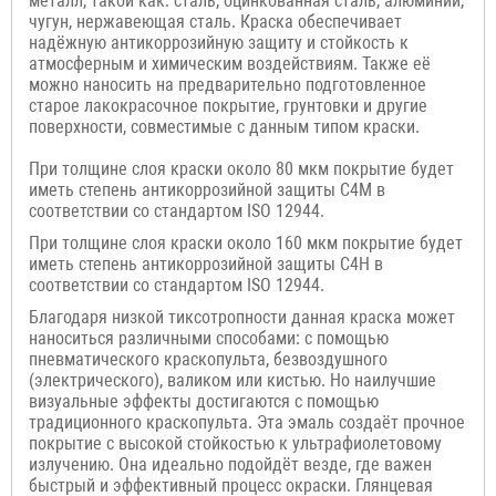
металл, такой как: сталь, оцинкованная сталь, алюминий,
чугун, нержавеющая сталь. Краска обеспечивает
надёжную антикоррозийную защиту и стойкость к
атмосферным и химическим воздействиям. Также её
можно наносить на предварительно подготовленное
старое лакокрасочное покрытие,
грунтовки и другие
поверхности, совместимые с данным типом краски.
При толщине слоя краски около 80 мкм покрытие будет
иметь степень антикоррозийной защиты C4M в
соответствии со стандартом ISO 12944.
При толщине слоя краски около 160 мкм покрытие будет
иметь степень антикоррозийной защиты C4H в
соответствии со стандартом ISO 12944.
Благодаря низкой тиксотропности данная краска может
наноситься различными способами: с помощью
пневматического краскопульта, безвоздушного
(электрического), валиком или кистью. Но наилучшие
визуальные эффекты достигаются с помощью
традиционного краскопульта. Эта эмаль создаёт прочное
покрытие с высокой стойкостью к ультрафиолетовому
излучению. Она идеально подойдёт везде, где важен
быстрый и эффективный процесс окраски. Глянцевая