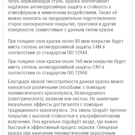
чугун, нержавеющая сталь. Краска обеспечивает
надёжную антикоррозийную защиту и стойкость к
атмосферным и химическим воздействиям. Также её
можно наносить на предварительно подготовленное
старое лакокрасочное покрытие,
грунтовки и другие
поверхности, совместимые с данным типом краски.
При толщине слоя краски около 80 мкм покрытие будет
иметь степень антикоррозийной защиты C4M в
соответствии со стандартом ISO 12944.
При толщине слоя краски около 160 мкм покрытие будет
иметь степень антикоррозийной защиты C4H в
соответствии со стандартом ISO 12944.
Благодаря низкой тиксотропности данная краска может
наноситься различными способами: с помощью
пневматического краскопульта, безвоздушного
(электрического), валиком или кистью. Но наилучшие
визуальные эффекты достигаются с помощью
традиционного краскопульта. Эта эмаль создаёт прочное
покрытие с высокой стойкостью к ультрафиолетовому
излучению. Она идеально подойдёт везде, где важен
быстрый и эффективный процесс окраски. Глянцевая
краска при нанесении пневматическим окрасочным