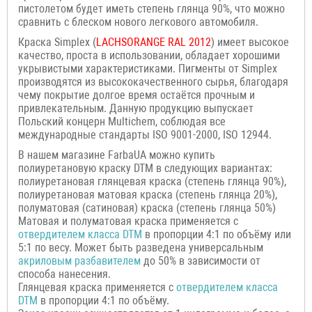
пистолетом будет иметь степень глянца 90%, что можно
сравнить с блеском нового легкового автомобиля.
Краска Simplex (
LACHSORANGE
RAL 2012
) имеет высокое
качество, проста в использовании, обладает хорошими
укрывистыми характеристиками. Пигменты от Simplex
производятся из высококачественного сырья, благодаря
чему покрытие долгое время остаётся прочным и
привлекательным. Данную продукцию выпускает
Польский концерн Multichem, соблюдая все
международные стандарты ISO 9001-2000, ISO 12944.
В нашем магазине FarbaUA можно купить
полиуретановую краску DTM в следующих вариантах:
полиуретановая глянцевая краска (степень глянца 90%),
полиуретановая матовая краска (степень глянца 20%),
полуматовая (сатиновая) краска (степень глянца 50%)
Матовая и полуматовая краска применяется с
отвердителем класса
DTM
в пропорции 4:1 по объёму или
5:1 по весу. Может быть разведена универсальным
акриловым разбавителем
до 50% в зависимости от
способа нанесения.
Глянцевая краска применяется с
отвердителем класса
DTM
в пропорции 4:1 по объёму.