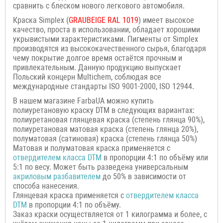
сравнить с блеском нового легкового автомобиля.
Краска Simplex (
GRAUBEIGE
RAL 1019
) имеет высокое
качество, проста в использовании, обладает хорошими
укрывистыми характеристиками. Пигменты от Simplex
производятся из высококачественного сырья, благодаря
чему покрытие долгое время остаётся прочным и
привлекательным. Данную продукцию выпускает
Польский концерн Multichem, соблюдая все
международные стандарты ISO 9001-2000, ISO 12944.
В нашем магазине FarbaUA можно купить
полиуретановую краску DTM в следующих вариантах:
полиуретановая глянцевая краска (степень глянца 90%),
полиуретановая матовая краска (степень глянца 20%),
полуматовая (сатиновая) краска (степень глянца 50%)
Матовая и полуматовая краска применяется с
отвердителем класса
DTM
в пропорции 4:1 по объёму или
5:1 по весу. Может быть разведена универсальным
акриловым разбавителем
до 50% в зависимости от
способа нанесения.
Глянцевая краска применяется с
отвердителем класса
DTM
в пропорции 4:1 по объёму.
Заказ краски осуществляется от 1 килограмма и более, с