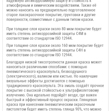
надёжную антикоррозийную защиту и стойкость к
атмосферным и химическим воздействиям. Также её
можно наносить на предварительно подготовленное
старое лакокрасочное покрытие,
грунтовки и другие
поверхности, совместимые с данным типом краски.
При толщине слоя краски около 80 мкм покрытие будет
иметь степень антикоррозийной защиты C4M в
соответствии со стандартом ISO 12944.
При толщине слоя краски около 160 мкм покрытие будет
иметь степень антикоррозийной защиты C4H в
соответствии со стандартом ISO 12944.
Благодаря низкой тиксотропности данная краска может
наноситься различными способами: с помощью
пневматического краскопульта, безвоздушного
(электрического), валиком или кистью. Но наилучшие
визуальные эффекты достигаются с помощью
традиционного краскопульта. Эта эмаль создаёт прочное
покрытие с высокой стойкостью к ультрафиолетовому
излучению. Она идеально подойдёт везде, где важен
быстрый и эффективный процесс окраски. Глянцевая
краска при нанесении пневматическим окрасочным
пистолетом будет иметь степень глянца 90%, что можно