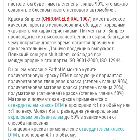
пистолетом будет иметь степень глянца 90%, что можно
сравнить с блеском нового легкового автомобиля.
Краска Simplex (
CHROMGELB
RAL 1007
) имеет высокое
качество, проста в использовании, обладает хорошими
укрывистыми характеристиками. Пигменты от Simplex
производятся из высококачественного сырья, благодаря
чему покрытие долгое время остаётся прочным и
привлекательным. Данную продукцию выпускает
Польский концерн Multichem, соблюдая все
международные стандарты ISO 9001-2000, ISO 12944.
В нашем магазине FarbaUA можно купить
полиуретановую краску DTM в следующих вариантах:
полиуретановая глянцевая краска (степень глянца 90%),
полиуретановая матовая краска (степень глянца 20%),
полуматовая (сатиновая) краска (степень глянца 50%)
Матовая и полуматовая краска применяется с
отвердителем класса
DTM
в пропорции 4:1 по объёму или
5:1 по весу. Может быть разведена универсальным
акриловым разбавителем
до 50% в зависимости от
способа нанесения.
Глянцевая краска применяется с
отвердителем класса
DTM
в пропорции 4:1 по объёму.