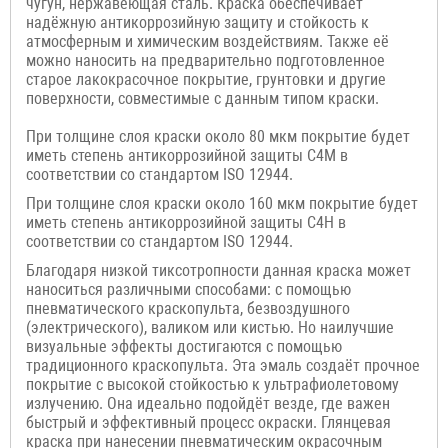
чугун, нержавеющая сталь. Краска обеспечивает
надёжную антикоррозийную защиту и стойкость к
атмосферным и химическим воздействиям. Также её
можно наносить на предварительно подготовленное
старое лакокрасочное покрытие,
грунтовки и другие
поверхности, совместимые с данным типом краски.
При толщине слоя краски около 80 мкм покрытие будет
иметь степень антикоррозийной защиты C4M в
соответствии со стандартом ISO 12944.
При толщине слоя краски около 160 мкм покрытие будет
иметь степень антикоррозийной защиты C4H в
соответствии со стандартом ISO 12944.
Благодаря низкой тиксотропности данная краска может
наноситься различными способами: с помощью
пневматического краскопульта, безвоздушного
(электрического), валиком или кистью. Но наилучшие
визуальные эффекты достигаются с помощью
традиционного краскопульта. Эта эмаль создаёт прочное
покрытие с высокой стойкостью к ультрафиолетовому
излучению. Она идеально подойдёт везде, где важен
быстрый и эффективный процесс окраски. Глянцевая
краска при нанесении пневматическим окрасочным