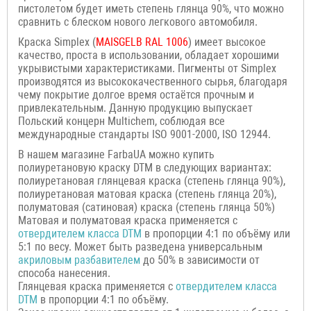
пистолетом будет иметь степень глянца 90%, что можно
сравнить с блеском нового легкового автомобиля.
Краска Simplex (
MAISGELB
RAL 1006
) имеет высокое
качество, проста в использовании, обладает хорошими
укрывистыми характеристиками. Пигменты от Simplex
производятся из высококачественного сырья, благодаря
чему покрытие долгое время остаётся прочным и
привлекательным. Данную продукцию выпускает
Польский концерн Multichem, соблюдая все
международные стандарты ISO 9001-2000, ISO 12944.
В нашем магазине FarbaUA можно купить
полиуретановую краску DTM в следующих вариантах:
полиуретановая глянцевая краска (степень глянца 90%),
полиуретановая матовая краска (степень глянца 20%),
полуматовая (сатиновая) краска (степень глянца 50%)
Матовая и полуматовая краска применяется с
отвердителем класса
DTM
в пропорции 4:1 по объёму или
5:1 по весу. Может быть разведена универсальным
акриловым разбавителем
до 50% в зависимости от
способа нанесения.
Глянцевая краска применяется с
отвердителем класса
DTM
в пропорции 4:1 по объёму.