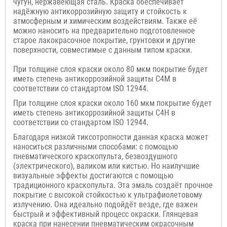
чугун, нержавеющая сталь. Краска обеспечивает
надёжную антикоррозийную защиту и стойкость к
атмосферным и химическим воздействиям. Также её
можно наносить на предварительно подготовленное
старое лакокрасочное покрытие,
грунтовки и другие
поверхности, совместимые с данным типом краски.
При толщине слоя краски около 80 мкм покрытие будет
иметь степень антикоррозийной защиты C4M в
соответствии со стандартом ISO 12944.
При толщине слоя краски около 160 мкм покрытие будет
иметь степень антикоррозийной защиты C4H в
соответствии со стандартом ISO 12944.
Благодаря низкой тиксотропности данная краска может
наноситься различными способами: с помощью
пневматического краскопульта, безвоздушного
(электрического), валиком или кистью. Но наилучшие
визуальные эффекты достигаются с помощью
традиционного краскопульта. Эта эмаль создаёт прочное
покрытие с высокой стойкостью к ультрафиолетовому
излучению. Она идеально подойдёт везде, где важен
быстрый и эффективный процесс окраски. Глянцевая
краска при нанесении пневматическим окрасочным