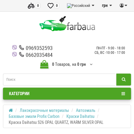
грн
0
0
0969352593
ПН-ПТ - 9:00 - 18:00
СБ, ВС -10:00 - 17:00
0662035484
0
Tоваров,
на
0 грн
КАТЕГОРИИ
Лакокрасочные материалы
Автоэмаль
Базовые эмали Profix Carbon
Краски Daihatsu
Краска Daihatsu S26 OPAL QUARTZ, WARM SILVER OPAL