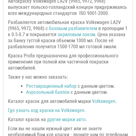
Автокраску Volkswagen LA2V (9965, 9972, 9968)
выпускает польско-голландский концерн придерживаясь
всех международных стандартов ISO 9001-2000.
Разбавляется автомобильная краска Volkswagen LA2V
(9965, 9972, 9968) с
базовым разбавителем
в пропорции 1
к 0.5-0.7 и покрывается
акриловым лаком
. Цена указана
за банку густой краски объемом 1000 мл. После её
разбавления получится 1500-1700 мл готовой эмали.
Краска Profix предназначена для профессионального
применения при полной или частичной покраски
автомобилей.
Также у нас можно заказать:
Р
еставрационный н
абор
с данным цветом.
Аэрозольный баллон
с данным цветом.
Каталог красок для автомобилей марки
Volkswagen
.
Где узнать код краски на Volkswagen
.
Каталог красок на
другие марки авто.
Если вы не нашли нужный цвет или не знаете
необходимый Вам код краски - звоните нам по телефонам