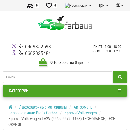
грн
0
0
0969352593
ПН-ПТ - 9:00 - 18:00
СБ, ВС -10:00 - 17:00
0662035484
0
Tоваров,
на
0 грн
КАТЕГОРИИ
Лакокрасочные материалы
Автоэмаль
Базовые эмали Profix Carbon
Краски Volkswagen
Краска Volkswagen LA2V (9965, 9972, 9968) TECHORANGE, TECH
ORANGE