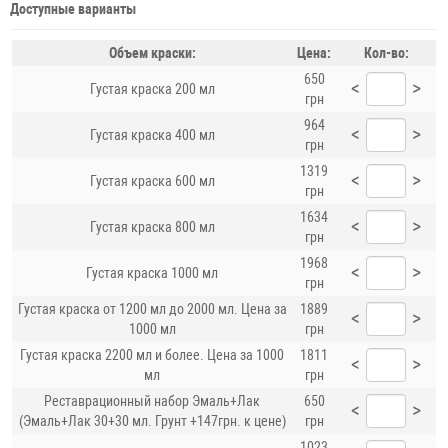
Доступные варианты
Объем краски:
Цена:
Кол-во:
650
<
>
Густая краска 200 мл
грн
964
<
>
Густая краска 400 мл
грн
1319
<
>
Густая краска 600 мл
грн
1634
<
>
Густая краска 800 мл
грн
1968
<
>
Густая краска 1000 мл
грн
Густая краска от 1200 мл до 2000 мл. Цена за
1889
<
>
1000 мл
грн
Густая краска 2200 мл и более. Цена за 1000
1811
<
>
мл
грн
Реставрационный набор Эмаль+Лак
650
<
>
(Эмаль+Лак 30+30 мл. Грунт +147грн. к цене)
грн
1023