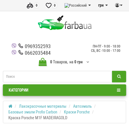
грн
0
0
0969352593
ПН-ПТ - 9:00 - 18:00
СБ, ВС -10:00 - 17:00
0662035484
0
Tоваров,
на
0 грн
КАТЕГОРИИ
Лакокрасочные материалы
Автоэмаль
Базовые эмали Profix Carbon
Краски Porsche
Краска Porsche M1F MADEIRAGOLD