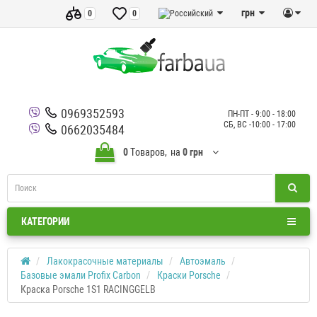
грн
0
0
0969352593
ПН-ПТ - 9:00 - 18:00
СБ, ВС -10:00 - 17:00
0662035484
0
Tоваров,
на
0 грн
КАТЕГОРИИ
Лакокрасочные материалы
Автоэмаль
Базовые эмали Profix Carbon
Краски Porsche
Краска Porsche 1S1 RACINGGELB