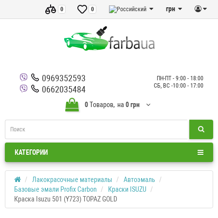
грн
0
0
0969352593
ПН-ПТ - 9:00 - 18:00
СБ, ВС -10:00 - 17:00
0662035484
0
Tоваров,
на
0 грн
КАТЕГОРИИ
Лакокрасочные материалы
Автоэмаль
Базовые эмали Profix Carbon
Краски ISUZU
Краска Isuzu 501 (Y723) TOPAZ GOLD