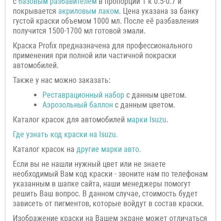
с
базовым разбавителем
в пропорции 1 к 0.5-0.7 и
покрывается
акриловым лаком
. Цена указана за банку
густой краски объемом 1000 мл. После её разбавления
получится 1500-1700 мл готовой эмали.
Краска Profix предназначена для профессионального
применения при полной или частичной покраски
автомобилей.
Также у нас можно заказать:
Р
еставрационный н
абор
с данным цветом.
Аэрозольный баллон
с данным цветом.
Каталог красок для автомобилей
марки
Isuzu
.
Где узнать код краски на
Isuzu
.
Каталог красок на
другие марки авто.
Если вы не нашли нужный цвет или не знаете
необходимый Вам код краски - звоните нам по телефонам
указанным в шапке сайта, наши менеджеры помогут
решить Ваш вопрос. В данном случае, стоимость будет
зависеть от пигментов, которые войдут в состав краски.
Изображение краски на Вашем экране может отличаться