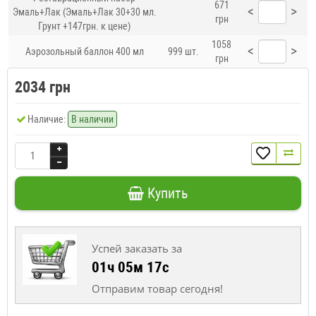
671
<
>
Эмаль+Лак (Эмаль+Лак 30+30 мл.
грн
Грунт +147грн. к цене)
1058
<
>
Аэрозольный баллон 400 мл
999 шт.
грн
2034 грн
Наличие:
В наличии
Купить
Успей заказать за
01ч 05м 16с
Отправим товар сегодня!