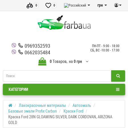
грн
0
0
0969352593
ПН-ПТ - 9:00 - 18:00
СБ, ВС -10:00 - 17:00
0662035484
0
Tоваров,
на
0 грн
КАТЕГОРИИ
Лакокрасочные материалы
Автоэмаль
Базовые эмали Profix Carbon
Краски Ford
Краска Ford 28N GLOAMING SILVER, DARK CORDOVAN, ARIZONA
GOLD