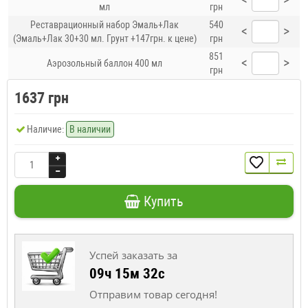
мл
грн
Реставрационный набор Эмаль+Лак
540
<
>
(Эмаль+Лак 30+30 мл. Грунт +147грн. к цене)
грн
851
<
>
Аэрозольный баллон 400 мл
грн
1637 грн
Наличие:
В наличии
Купить
Успей заказать за
09ч 15м 31с
Отправим товар сегодня!