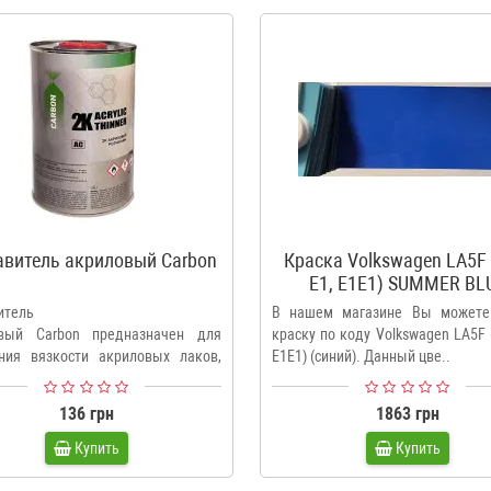
авитель акриловый Carbon
Краска Volkswagen LA5F 
E1, E1E1) SUMMER BL
итель
В нашем магазине Вы можете
вый Carbon предназначен для
краску по коду Volkswagen LA5F (
ния вязкости акриловых лаков,
E1E1) (синий). Данный цве..
и грунтов. ..
136 грн
1863 грн
Купить
Купить