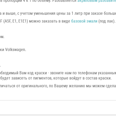
в пропорции 4 к 1 по объему. Разбавляется
акриловым разбавит
а и выше, с учетом уменьшения цены за 1 литр при заказе большег
 (A5F, E1, E1E1) можно заказать в виде
базовой эмали
(под лак).
ом.
ки Volkswagen.
.
еобходимый Вам код краски - звоните нам по телефонам указанн
будет зависеть от пигментов, которые войдут в состав краски.
личаться от оригинального, по Вашему желанию мы можем сдел