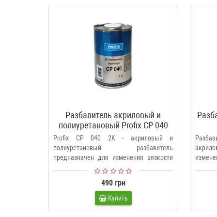
Разбавитель акриловый и
Разб
полиуретановый Profix CP 040
2K
Profix CP 040 2K - акриловый и
Разбав
полиуретановый разбавитель
акрило
предназначен для изменения вязкости
измене
акрило..
красок 
490 грн
Купить