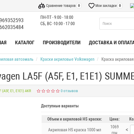
Сравнение товаров
0
Мои закладки
0
ПН-ПТ - 9:00 - 18:00
969352593
СБ, ВС -10:00 - 17:00
662035484
НАЯ
КАТАЛОГ
ПРОИЗВОДИТЕЛИ
ДОСТАВКА И ОПЛАТ
риловая автоэмаль
Краски акриловые Volkswagen
Краска акриловая 
agen LA5F (A5F, E1, E1E1) SUMM
 (A5F, E1, E1E1) AKR
0 отзывов
Доступные варианты
Объем и акриловой HS краски:
Цена:
Ко
1069
<
Акриловая HS краска 1000 мл
грн