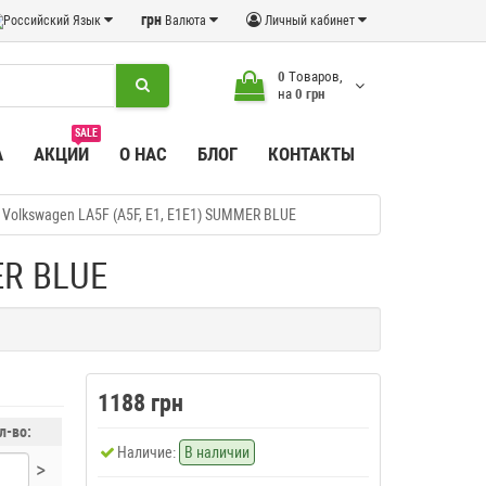
грн
Язык
Валюта
Личный кабинет
0
Tоваров,
на
0 грн
SALE
А
АКЦИИ
О НАС
БЛОГ
КОНТАКТЫ
Volkswagen LA5F (A5F, E1, E1E1) SUMMER BLUE
ER BLUE
1188 грн
л-во:
Наличие:
В наличии
>