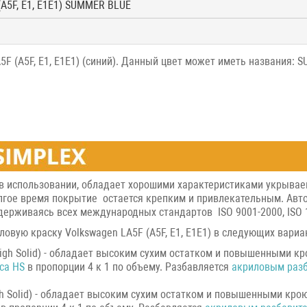
(A5F, E1, E1E1) SUMMER BLUE
5F (A5F, E1, E1E1) (синий). Данный цвет может иметь названия: 
 в использовании, обладает хорошими характеристиками укрывае
гое время покрытие остается крепким и привлекательным. Авто к
держиваясь всех международных стандартов ISO 9001-2000, ISO 
овую краску Volkswagen LA5F (A5F, E1, E1E1) в следующих вариа
igh Solid) - обладает высоким сухим остатком и повышенными кр
са HS
в пропорции 4 к 1 по объему. Разбавляется
акриловым раз
h Solid) - обладает высоким сухим остатком и повышенными крою