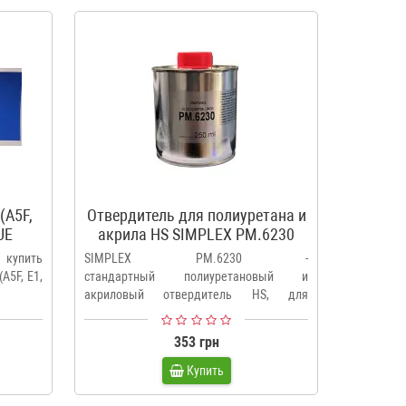
(A5F,
Отвердитель для полиуретана и
Отвер
UE
акрила HS SIMPLEX PM.6230
 купить
SIMPLEX PM.6230 -
..
A5F, E1,
стандартный полиуретановый и
акриловый отвердитель HS, для
красок SIMPLEX.Цена ука..
353 грн
Купить