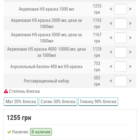
1255
<
>
Акриловая HS краска 1000 мл
грн
Акриловая HS краска 2000 мл, цена за
1192
<
>
1000мл
грн
Акриловая HS краска 3000 мл, цена за
1167
<
>
1000мл
грн
Акриловая HS краска 4000 -10000 мл, цена
1129
<
>
за 1000мл
грн
753
<
>
Аэрозольный баллон 400 мл HS краска
грн
502
<
>
Реставрационный набор
грн
Степень блеска
Мат 20% блеска
Сатин 50% блеска
Глянец 90% блеска
1255 грн
Наличие:
В наличии