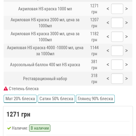
1271
<
>
Акриловая HS краска 1000 мл
грн
Акриловая HS краска 2000 мл, цена за
1207
<
>
1000мл
грн
Акриловая HS краска 3000 мл, цена за
1182
<
>
1000мл
грн
Акриловая HS краска 4000 -10000 мл, цена
1144
<
>
за 1000мл
грн
381
<
>
Аэрозольный баллон 400 мл HS краска
грн
318
<
>
Реставрационный набор
грн
Степень блеска
Мат 20% блеска
Сатин 50% блеска
Глянец 90% блеска
1271 грн
Наличие:
В наличии