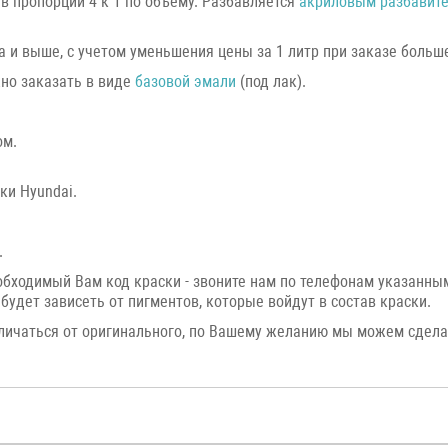
в пропорции 4 к 1 по объему. Разбавляется
акриловым разбавит
а и выше, с учетом уменьшения цены за 1 литр при заказе большег
жно заказать в виде
базовой эмали
(под лак).
ом.
ки Hyundai.
.
еобходимый Вам код краски - звоните нам по телефонам указанн
будет зависеть от пигментов, которые войдут в состав краски.
личаться от оригинального, по Вашему желанию мы можем сдел