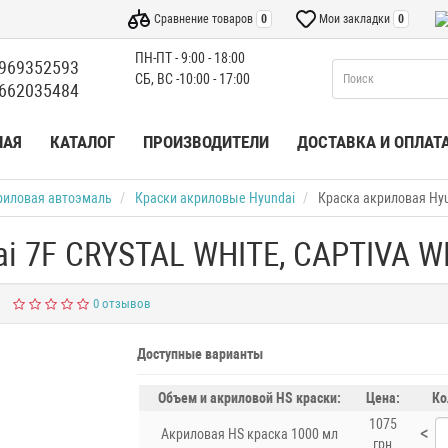
Сравнение товаров
0
Мои закладки
0
ПН-ПТ - 9:00 - 18:00
969352593
СБ, ВС -10:00 - 17:00
662035484
НАЯ
КАТАЛОГ
ПРОИЗВОДИТЕЛИ
ДОСТАВКА И ОПЛАТ
риловая автоэмаль
Краски акриловые Hyundai
Краска акриловая Hy
ai 7F CRYSTAL WHITE, CAPTIVA W
0 отзывов
Доступные варианты
Объем и акриловой HS краски:
Цена:
Ко
1075
<
Акриловая HS краска 1000 мл
грн