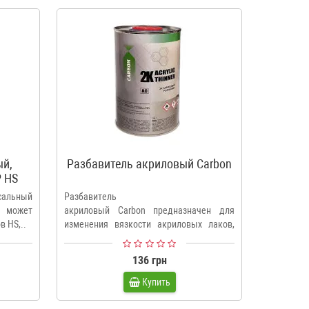
ый,
Разбавитель акриловый Carbon
Отверди
 HS
акрил
сальный
Разбавитель
SIMP
 может
акриловый Carbon предназначен для
стандар
 HS,..
изменения вязкости акриловых лаков,
акрилов
красок и грунтов. ..
красок SI
136 грн
Купить