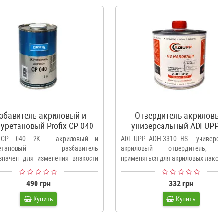
збавитель акриловый и
Отвердитель акрилов
уретановый Profix CP 040
универсальный ADI UPP
2K
ADH.3310, 500 мл
x CP 040 2K - акриловый и
ADI UPP ADH.3310 HS - универ
уретановый разбавитель
акриловый отвердитель,
значен для изменения вязкости
применяться для акриловых лаков
.
490 грн
332 грн
Купить
Купить