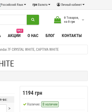
грн
Язык
Валюта
Личный кабинет
0
Tоваров,
на
0 грн
SALE
А
АКЦИИ
О НАС
БЛОГ
КОНТАКТЫ
undai 7F CRYSTAL WHITE, CAPTIVA WHITE
HITE
1194 грн
л-во:
Наличие:
В наличии
>