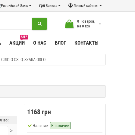
грн
Язык
Валюта
Личный кабинет
0
Tоваров,
на
0 грн
SALE
А
АКЦИИ
О НАС
БЛОГ
КОНТАКТЫ
6 GRIGIO OSLO, SZARA OSLO
1168 грн
л-во:
Наличие:
В наличии
>