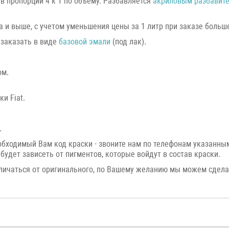
в пропорции 4 к 1 по объему. Разбавляется
акриловым разбавит
а и выше, с учетом уменьшения цены за 1 литр при заказе большег
 заказать в виде
базовой эмали
(под лак).
ом.
и Fiat.
.
еобходимый Вам код краски - звоните нам по телефонам указанн
будет зависеть от пигментов, которые войдут в состав краски.
личаться от оригинального, по Вашему желанию мы можем сдел