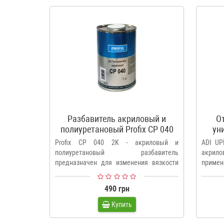
Разбавитель акриловый и
О
полиуретановый Profix CP 040
ун
2K
Profix CP 040 2K - акриловый и
ADI UP
полиуретановый разбавитель
акрил
предназначен для изменения вязкости
примен
акрило..
490 грн
Купить