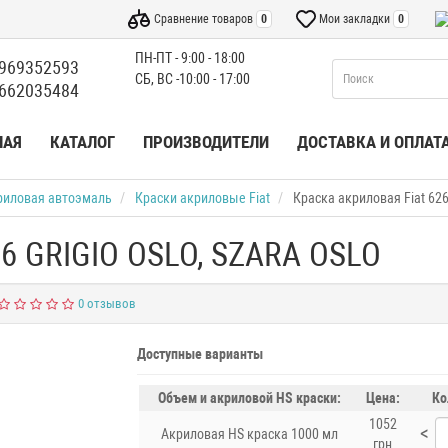
Сравнение товаров
0
Мои закладки
0
ПН-ПТ - 9:00 - 18:00
969352593
СБ, ВС -10:00 - 17:00
662035484
НАЯ
КАТАЛОГ
ПРОИЗВОДИТЕЛИ
ДОСТАВКА И ОПЛАТ
риловая автоэмаль
Краски акриловые Fiat
Краска акриловая Fiat 62
26 GRIGIO OSLO, SZARA OSLO
0 отзывов
Доступные варианты
Объем и акриловой HS краски:
Цена:
Ко
1052
<
Акриловая HS краска 1000 мл
грн