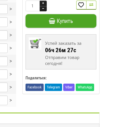
>
Купить
>
>
Успей заказать за
>
06ч 26м 26с
Отправим товар
>
сегодня!
>
Поделиться:
>
Facebook
Telegram
Viber
WhatsApp
>