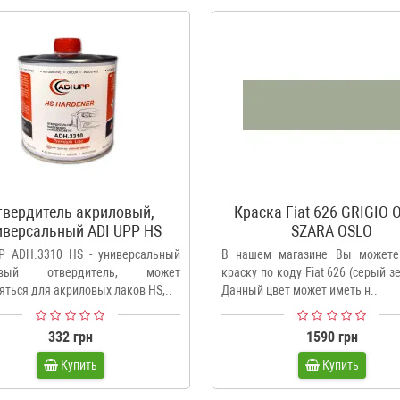
твердитель акриловый,
Краска Fiat 626 GRIGIO 
иверсальный ADI UPP HS
SZARA OSLO
ADH.3310, 500 мл
P ADH.3310 HS - универсальный
В нашем магазине Вы можете
овый отвердитель, может
краску по коду Fiat 626 (серый з
яться для акриловых лаков HS,..
Данный цвет может иметь н..
332 грн
1590 грн
Купить
Купить