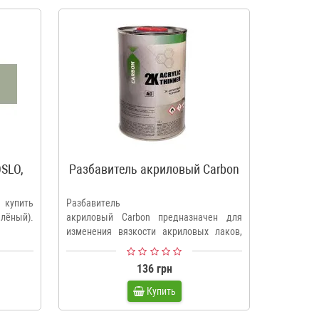
OSLO,
Разбавитель акриловый Carbon
Отверди
акрил
 купить
Разбавитель
SIMP
елёный).
акриловый Carbon предназначен для
стандар
изменения вязкости акриловых лаков,
акрилов
красок и грунтов. ..
красок SI
136 грн
Купить