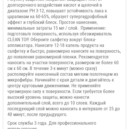
долгосрочного воздействия кислот и щелочей в
диапазоне PH 3-12, повышает устойчивость лака к
царапинам на 60-65%, образует супергидрофобный
эффект и глубокий блеск. Простое нанесение,
минимальные затраты 15 мл / слой. Применение:
подготовьте поверхность, используя обезжириватель
CLEAN TOP. Оберните салфетку вокруг блока-
аппликатора. Нанесите 12-18 капель продукта на
салфетку и быстро, равномерно нанесите на поверхность,
до появления равномерной пленки. Рекомендуется
наносить на участки поверхности, размером не более 60
см х 60 см. В течение 3-х минут (можно сразу)
располируйте нанесенный состав мягким полотенцем из
микрофибры. Начинайте с края детали и двигайтесь к
центру круговыми движениями. Не применяйте
чрезмерную силу к поверхности. Если требуется более
высокий уровень защиты, можно нанести
дополнительный слой, всего до 10 слоев. Каждый
последующий слой можно наносить в интервале от 25 до
40 минут, после предыдущего.
Срок службы 3 года. Для профессионального
использования.